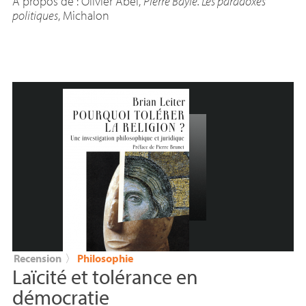
À propos de : Olivier Abel,
Pierre Bayle. Les paradoxes
politiques
, Michalon
Recension
〉
Philosophie
Laïcité et tolérance en
démocratie