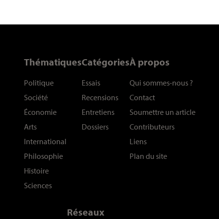
Thématiques
Catégories
À propos
Politique
Essais
Qui sommes-nous
?
Société
Recensions
Contact
Économie
Entretiens
Soumettre un article
Arts
Dossiers
Contributeurs
International
Liens
Philosophie
Plan du site
Histoire
Sciences
Réseaux