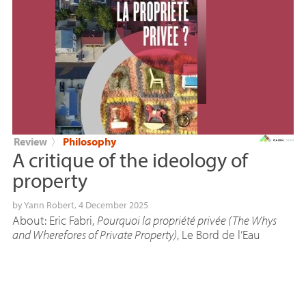
Review
〉
Philosophy
A critique of the ideology of
property
by
Yann Robert
, 4 December 2025
About: Eric Fabri,
Pourquoi la propriété privée (The Whys
and Wherefores of Private Property)
, Le Bord de l’Eau