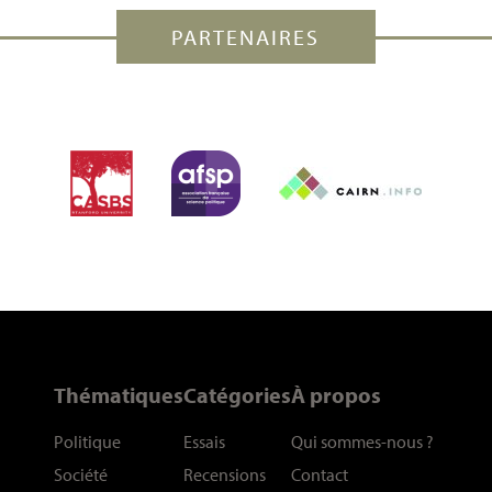
PARTENAIRES
Thématiques
Catégories
À propos
Politique
Essais
Qui sommes-nous
?
Société
Recensions
Contact