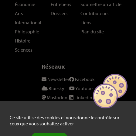
Économie
Entretiens
Soumettre un article
Arts
Dossiers
Contributeurs
International
Liens
Philosophie
Plan du site
Histoire
Sciences
Réseaux
Newsletter
Facebook
Bluesky
Youtube
Mastodon
Linkedin
Threads
SeenThis
Instagram
Fil RSS
Ce site utilise des cookies et vous donne le contrôle sur
ceux que vous souhaitez activer
Twitter/X