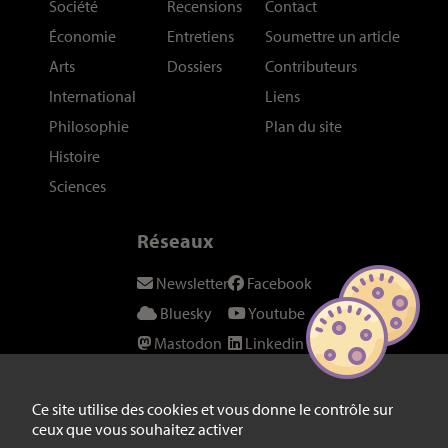
Société
Recensions
Contact
Économie
Entretiens
Soumettre un article
Arts
Dossiers
Contributeurs
International
Liens
Philosophie
Plan du site
Histoire
Sciences
Réseaux
Newsletter
Facebook
Bluesky
Youtube
Mastodon
Linkedin
Threads
SeenThis
Instagram
Fil RSS
Ce site utilise des cookies et vous donne le contrôle sur
ceux que vous souhaitez activer
Twitter/X