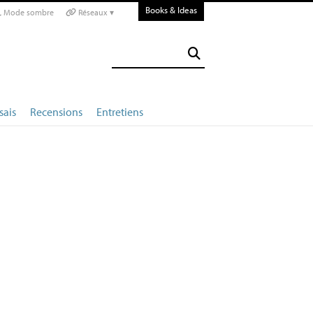
Books & Ideas
Mode sombre
Réseaux ▾
sais
Recensions
Entretiens