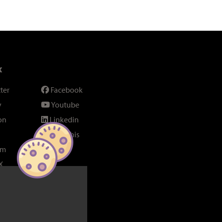
x
ter
Facebook
y
Youtube
on
Linkedin
SeenThis
am
Fil RSS
X