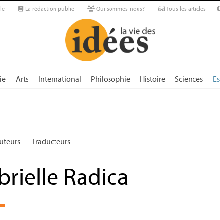
le
La rédaction publie
Qui sommes-nous?
Tous les articles
ie
Arts
International
Philosophie
Histoire
Sciences
Es
uteurs
Traducteurs
brielle Radica