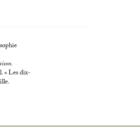
osophie
aison.
. «
Les dix-
lle.