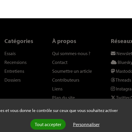
Catégories
À propos
Réseau
Essais
Qui sommes-nous
?
Newslet
Recensions
Contact
Bluesk
Entretiens
Soumettre un article
Mastod
Dossiers
Contributeurs
Threads
Liens
Instagr
Plan du site
Twitter/
kies et vous donne le contrôle sur ceux que vous souhaitez activer
Tout accepter
Personnaliser