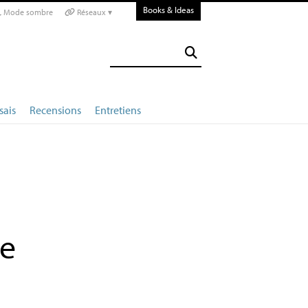
Books & Ideas
Mode sombre
Réseaux ▾
sais
Recensions
Entretiens
te