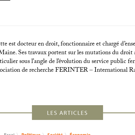
te est docteur en droit, fonctionnaire et chargé d’en
Maine. Ses travaux portent sur les mutations du droit 
ticulier sous l’angle de l’évolution du service public ferr
ociation de recherche
FERINTER
– International Ra
LES ARTICLES
Essai
〉
Politique
〉
Société
〉
Économie