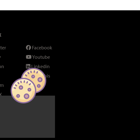
x
ter
Facebook
y
Youtube
on
Linkedin
SeenThis
am
Fil RSS
X
bel Poucet