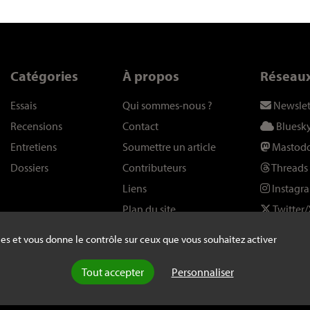
Catégories
À propos
Réseau
Essais
Qui sommes-nous
?
Newslet
Recensions
Contact
Bluesk
Entretiens
Soumettre un article
Mastod
Dossiers
Contributeurs
Threads
Liens
Instagr
Plan du site
Twitter/
kies et vous donne le contrôle sur ceux que vous souhaitez activer
Tout accepter
Personnaliser
ans autorisation explicite de la rédaction -
Mentions légales
-
webdesign : A