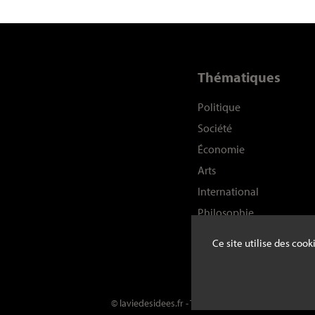
Thématiques
Politique
Société
Économie
Arts
International
Philosophie
Histoire
Ce site utilise des coo
Sciences
© laviedesidees.fr - Toute reproduction interdite s