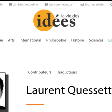
le
La rédaction publie
Qui sommes-nous?
Tous les articles
ie
Arts
International
Philosophie
Histoire
Sciences
Es
Contributeurs
Traducteurs
Laurent Quesset