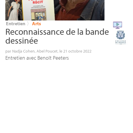
Entretien
〉
Arts
Reconnaissance de la bande
dessinée
par
Nadja Cohen
,
Abel Poucet
, le 21 octobre 2022
Entretien avec Benoît Peeters