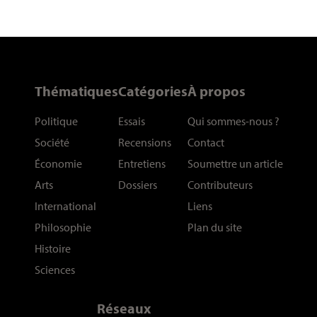
Thématiques
Catégories
À propos
Politique
Essais
Qui sommes-nous
?
Société
Recensions
Contact
Économie
Entretiens
Soumettre un article
Arts
Dossiers
Contributeurs
International
Liens
Philosophie
Plan du site
Histoire
Sciences
Réseaux