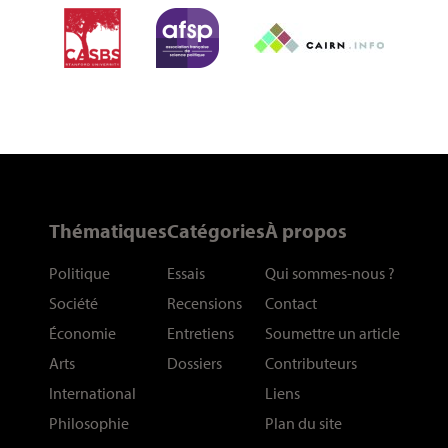
Thématiques
Catégories
À propos
Politique
Essais
Qui sommes-nous
?
Société
Recensions
Contact
Économie
Entretiens
Soumettre un article
Arts
Dossiers
Contributeurs
International
Liens
Philosophie
Plan du site