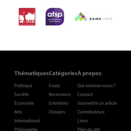
Thématiques
Catégories
À propos
Politique
Essais
Qui sommes-nous
?
Société
Recensions
Contact
Économie
Entretiens
Soumettre un article
Arts
Dossiers
Contributeurs
International
Liens
Philosophie
Plan du site