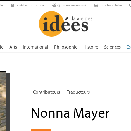
le
La rédaction publie
Qui sommes-nous?
Tous les articles
ie
Arts
International
Philosophie
Histoire
Sciences
Es
Contributeurs
Traducteurs
Nonna Mayer