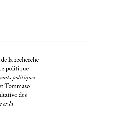
de la recherche
ce politique
ments politiques
j et Tommaso
ltative des
 et la