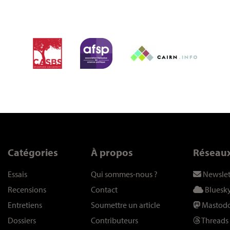
Catégories
À propos
Réseau
Essais
Qui sommes-nous
?
Newslet
Recensions
Contact
Bluesk
Entretiens
Soumettre un article
Mastod
Dossiers
Contributeurs
Threads