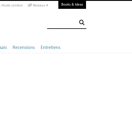
Books & Ideas
Mode sombre
Réseaux ▾
sais
Recensions
Entretiens