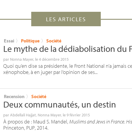
LES ARTICLES
Essai
〉
Politique
〉
Société
Le mythe de la dédiabolisation du
par
Nonna Mayer
, le 4 décembre 2015
Quoi qu’en dise sa présidente, le Front National n’a jamais ce
xénophobe, à en juger par l’opinion de ses...
Recension
〉
Société
Deux communautés, un destin
par
Abdellali Hajjat
,
Nonna Mayer
, le 9 février 2015
À propos de : Maud S. Mandel,
Muslims and Jews in France. Hist
Princeton,
PUP
, 2014.