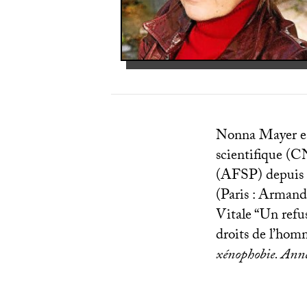
Nonna Mayer est
scientifique (
C
(
AFSP
) depuis
(Paris : Armand
Vitale “Un refus
droits de l’hom
xénophobie. Ann