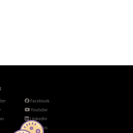
x
ter
Facebook
y
Youtube
on
Linkedin
SeenThis