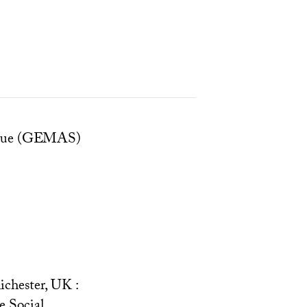
ue (
GEMAS
)
ichester,
UK
:
e Social