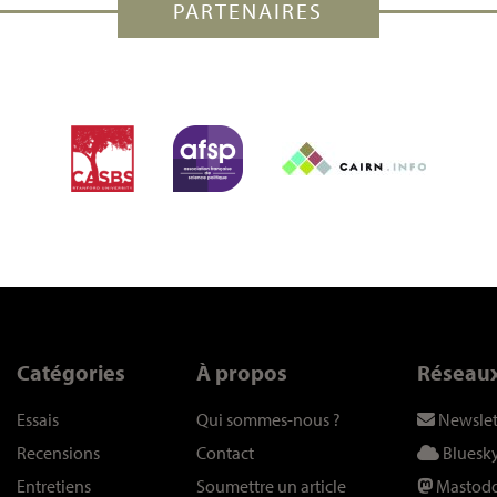
PARTENAIRES
Catégories
À propos
Réseau
Essais
Qui sommes-nous
?
Newslet
Recensions
Contact
Bluesk
Entretiens
Soumettre un article
Mastod