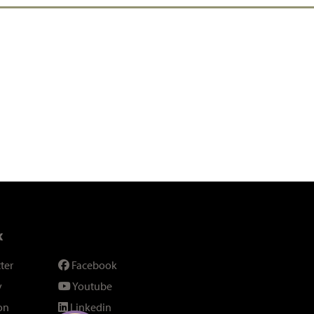
x
ter
Facebook
y
Youtube
on
Linkedin