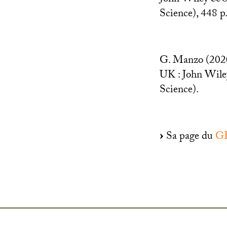
Science), 448 p.
G. Manzo (2020,
UK
: John Wile
Science).
Sa page du
G