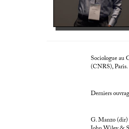
Sociologue au 
(
CNRS
), Paris.
Derniers ouvrag
G. Manzo (dir)
John Wiley & S