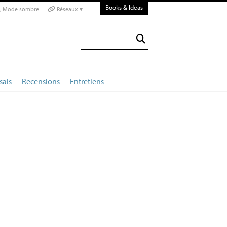
Books & Ideas
Mode sombre
Réseaux ▾
sais
Recensions
Entretiens