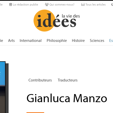
le
La rédaction publie
Qui sommes-nous?
Tous les articles
ie
Arts
International
Philosophie
Histoire
Sciences
Es
Contributeurs
Traducteurs
Gianluca Manzo