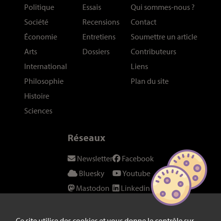
Politique
Essais
Qui sommes-nous
?
Société
Recensions
Contact
Économie
Entretiens
Soumettre un article
Arts
Dossiers
Contributeurs
International
Liens
Philosophie
Plan du site
Histoire
Sciences
Réseaux
Newsletter
Facebook
Bluesky
Youtube
Mastodon
Linkedin
Threads
SeenThis
Instagram
Fil RSS
Ce site utilise des cookies et vous donne le contrôle sur