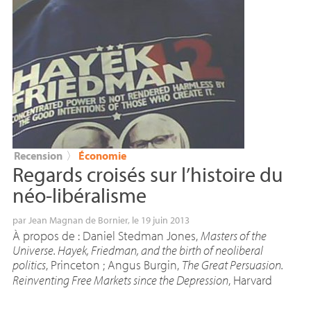
Recension
〉
Économie
Regards croisés sur l’histoire du
néo-libéralisme
par
Jean Magnan de Bornier
, le 19 juin 2013
À propos de : Daniel Stedman Jones,
Masters of the
Universe. Hayek, Friedman, and the birth of neoliberal
politics
, Princeton
; Angus Burgin,
The Great Persuasion.
Reinventing Free Markets since the Depression
, Harvard