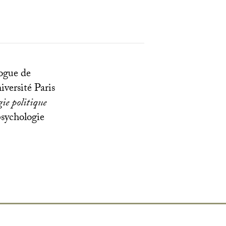
logue de
iversité Paris
gie politique
psychologie