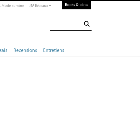
Books & Ideas
Mode sombre
Réseaux ▾
sais
Recensions
Entretiens