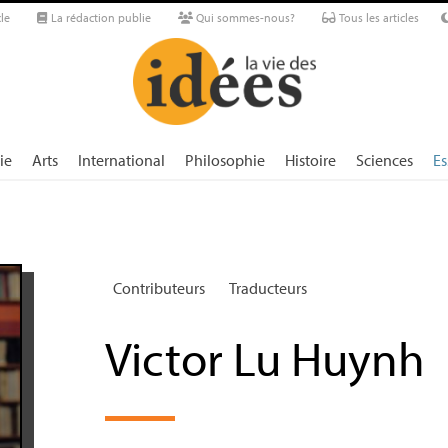
le
La rédaction publie
Qui sommes-nous?
Tous les articles
ie
Arts
International
Philosophie
Histoire
Sciences
Es
Contributeurs
Traducteurs
Victor Lu Huynh