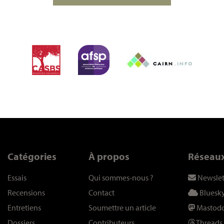
Catégories
À propos
Réseau
Essais
Qui sommes-nous
?
Newslet
Recensions
Contact
Bluesk
Entretiens
Soumettre un article
Mastod
Dossiers
Contributeurs
Threads