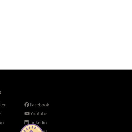
x
ter
Facebook
y
Youtube
on
Linkedin
SeenThis