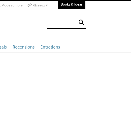
Books & Ideas
Mode sombre
Réseaux ▾
sais
Recensions
Entretiens