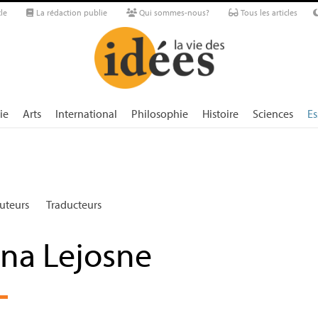
le
La rédaction publie
Qui sommes-nous?
Tous les articles
ie
Arts
International
Philosophie
Histoire
Sciences
Es
uteurs
Traducteurs
ona Lejosne