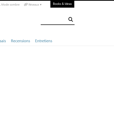
Books & Ideas
Mode sombre
Réseaux ▾
sais
Recensions
Entretiens