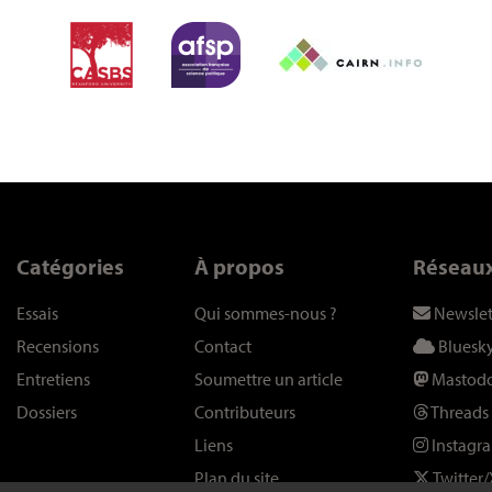
Catégories
À propos
Réseau
Essais
Qui sommes-nous
?
Newslet
Recensions
Contact
Bluesk
Entretiens
Soumettre un article
Mastod
Dossiers
Contributeurs
Threads
Liens
Instagr
Plan du site
Twitter/