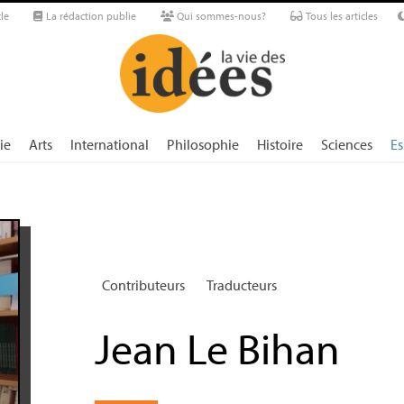
le
La rédaction publie
Qui sommes-nous?
Tous les articles
ie
Arts
International
Philosophie
Histoire
Sciences
Es
Contributeurs
Traducteurs
Jean Le Bihan