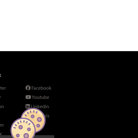
x
ter
Facebook
y
Youtube
on
Linkedin
SeenThis
am
Fil RSS
X