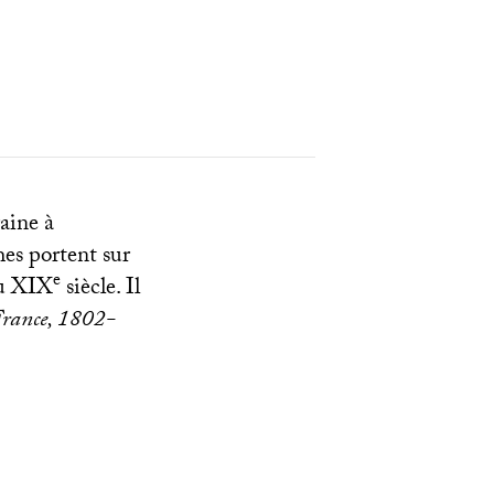
aine à
es portent sur
e
au
XIX
siècle. Il
 France, 1802-