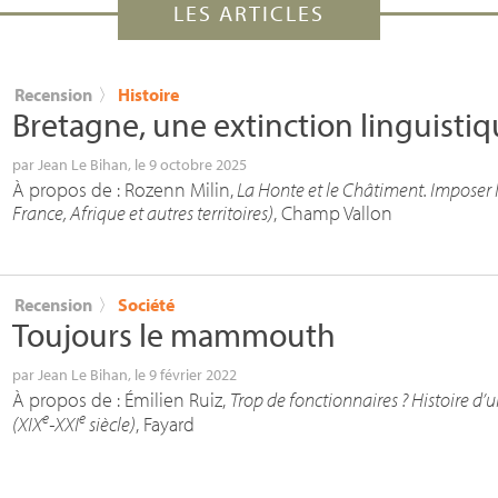
LES ARTICLES
Recension
〉
Histoire
Bretagne, une extinction linguisti
par
Jean Le Bihan
, le 9 octobre 2025
À propos de : Rozenn Milin,
La Honte et le Châtiment. Imposer l
France, Afrique et autres territoires)
, Champ Vallon
Recension
〉
Société
Toujours le mammouth
par
Jean Le Bihan
, le 9 février 2022
À propos de : Émilien Ruiz,
Trop de fonctionnaires
? Histoire d’
e
e
(
XIX
-
XXI
siècle)
, Fayard