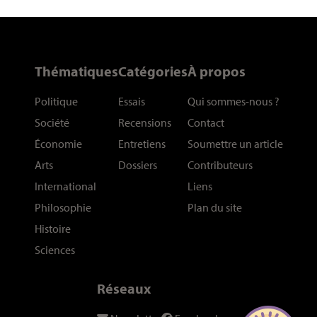
Thématiques
Catégories
À propos
Politique
Essais
Qui sommes-nous
?
Société
Recensions
Contact
Économie
Entretiens
Soumettre un article
Arts
Dossiers
Contributeurs
International
Liens
Philosophie
Plan du site
Histoire
Sciences
Réseaux