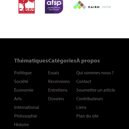
Thématiques
Catégories
À propos
Politique
Essais
Qui sommes-nous
?
Société
Recensions
Contact
Économie
Entretiens
Soumettre un article
Arts
Dossiers
Contributeurs
International
Liens
Philosophie
Plan du site
Histoire