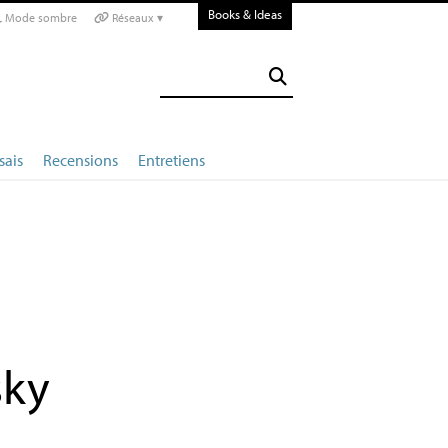
Books & Ideas
Mode sombre
Réseaux ▾
sais
Recensions
Entretiens
sky