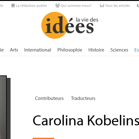
le
La rédaction publie
Qui sommes-nous?
Tous les articles
ie
Arts
International
Philosophie
Histoire
Sciences
Es
Contributeurs
Traducteurs
Carolina Kobelin