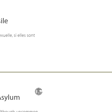
ile
uelle, si elles sont
Asylum
, although uncommon,