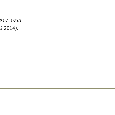
, 1914-1933
G
2014).