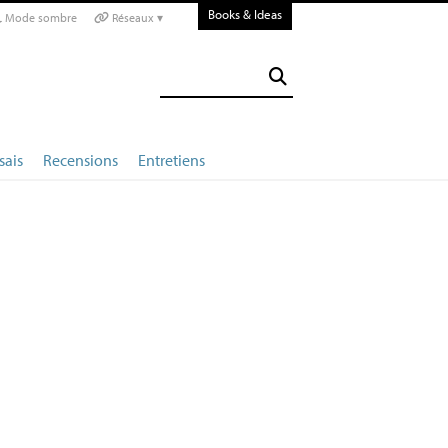
Books & Ideas
Mode sombre
Réseaux ▾
sais
Recensions
Entretiens