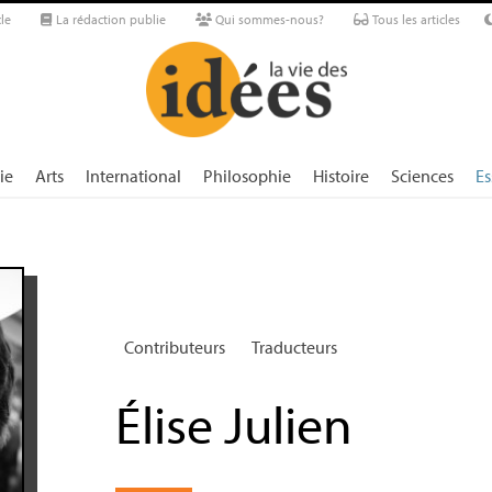
le
La rédaction publie
Qui sommes-nous?
Tous les articles
ie
Arts
International
Philosophie
Histoire
Sciences
Es
Contributeurs
Traducteurs
Élise Julien