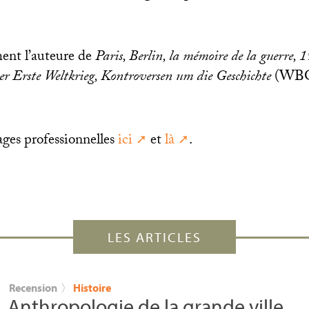
ent l’auteure de
Paris, Berlin, la mémoire de la guerre
r Erste Weltkrieg, Kontroversen um die Geschichte
(
WB
ages professionnelles
ici
et
là
.
LES ARTICLES
Recension
〉
Histoire
Anthropologie de la grande ville