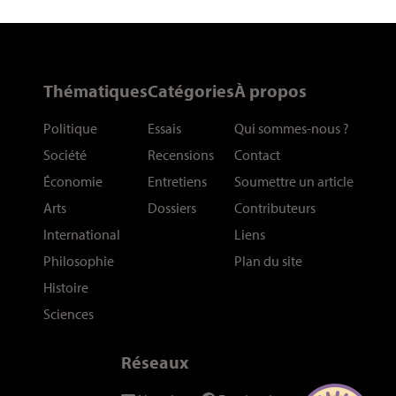
Thématiques
Catégories
À propos
Politique
Essais
Qui sommes-nous
?
Société
Recensions
Contact
Économie
Entretiens
Soumettre un article
Arts
Dossiers
Contributeurs
International
Liens
Philosophie
Plan du site
Histoire
Sciences
Réseaux