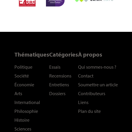
Thématiques
Catégories
À propos
Politique
Essais
Qui sommes-nous
?
Société
Recensions
Contact
Économie
Entretiens
Soumettre un article
Arts
Dossiers
Contributeurs
International
Liens
Philosophie
Plan du site
Histoire
Sciences