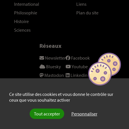
International
Liens
Philosophie
Plan du site
Histoire
Sciences
Réseaux
Newsletter
Facebook
Bluesky
Youtube
Mastodon
Linkedin
Threads
SeenThis
Instagram
Fil RSS
Ce site utilise des cookies et vous donne le contrôle sur
ceux que vous souhaitez activer
Twitter/X
Tout accepter
Personnaliser
© laviedesidees.fr - Toute reproduction interdite sans autorisation
explicite de la rédaction -
Mentions légales
-
webdesign : Abel Poucet