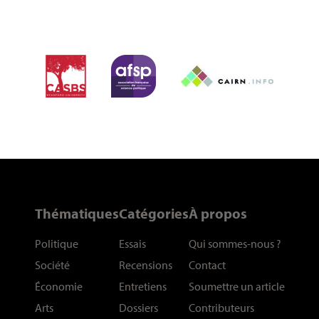
Thématiques
Catégories
À propos
Politique
Essais
Qui sommes-nous
?
Société
Recensions
Contact
Économie
Entretiens
Soumettre un article
Arts
Dossiers
Contributeurs