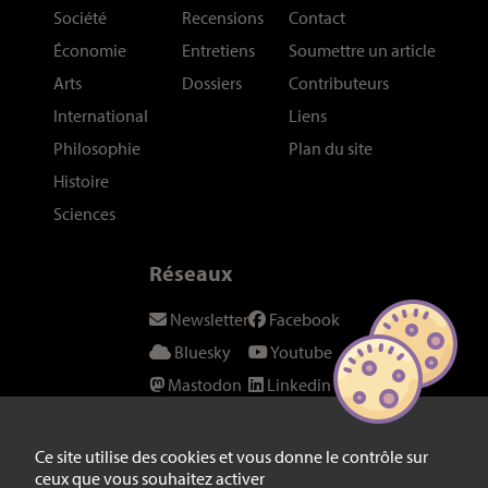
Société
Recensions
Contact
Économie
Entretiens
Soumettre un article
Arts
Dossiers
Contributeurs
International
Liens
Philosophie
Plan du site
Histoire
Sciences
Réseaux
Newsletter
Facebook
Bluesky
Youtube
Mastodon
Linkedin
Threads
SeenThis
Instagram
Fil RSS
Ce site utilise des cookies et vous donne le contrôle sur
ceux que vous souhaitez activer
Twitter/X