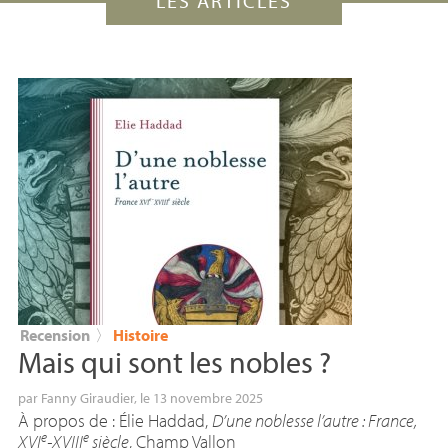
LES ARTICLES
Recension
〉
Histoire
Mais qui sont les nobles
?
par
Fanny Giraudier
, le 13 novembre 2025
À propos de : Élie Haddad,
D’une noblesse l’autre : France,
e
e
XVI
-
XVIII
siècle
, Champ Vallon