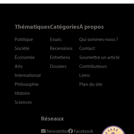
Thématiques
Catégories
À propos
Politique
Essais
Qui sommes-nous
?
Société
Recensions
Contact
Économie
Entretiens
Soumettre un article
Arts
Dossiers
Contributeurs
International
Liens
Philosophie
Plan du site
Histoire
Sciences
Réseaux
Newsletter
Facebook