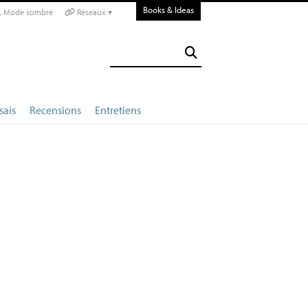
Books & Ideas
Mode sombre
Réseaux ▾
sais
Recensions
Entretiens