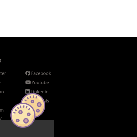
x
ter
Facebook
y
Youtube
on
Linkedin
SeenThis
am
Fil RSS
X