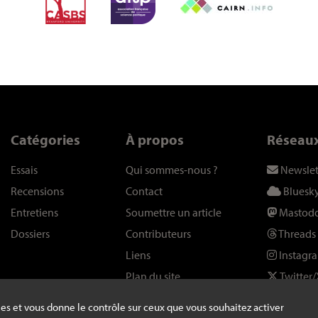
Catégories
À propos
Réseau
Essais
Qui sommes-nous
?
Newslet
Recensions
Contact
Bluesk
Entretiens
Soumettre un article
Mastod
Dossiers
Contributeurs
Threads
Liens
Instagr
Plan du site
Twitter/
kies et vous donne le contrôle sur ceux que vous souhaitez activer