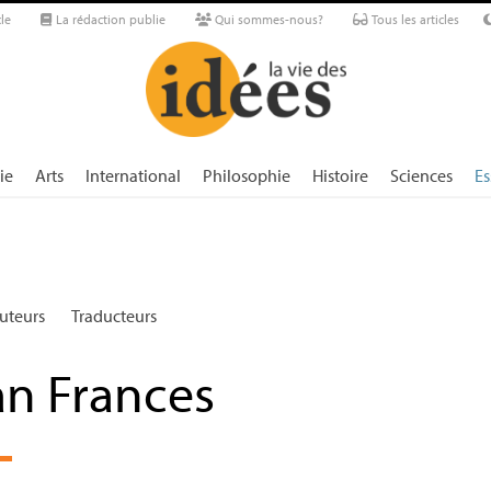
le
La rédaction publie
Qui sommes-nous?
Tous les articles
ie
Arts
International
Philosophie
Histoire
Sciences
Es
uteurs
Traducteurs
an Frances