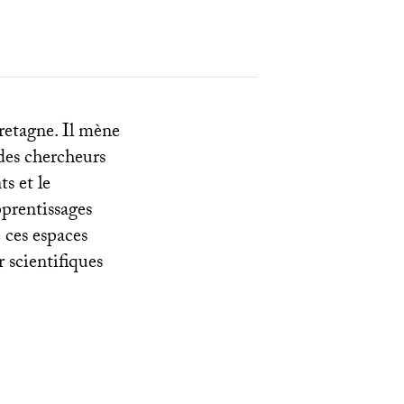
etagne. Il mène
 des chercheurs
s et le
prentissages
 ces espaces
r scientifiques