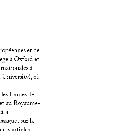
uropéennes et de
lege à Oxford et
rnationales à
 University), où
 les formes de
 et au Royaume-
et à
ssaguet sur la
urs articles