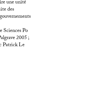
uire une unité
uite des
es gouvernements
de Sciences Po
Palgrave 2005
;
c Patrick Le