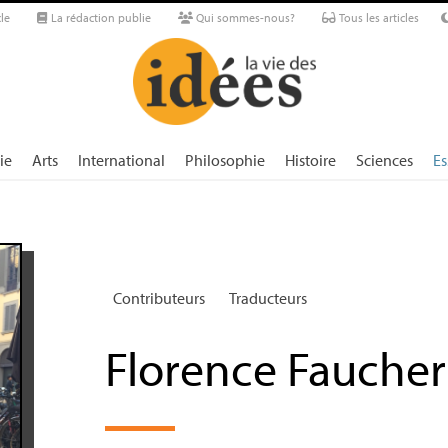
le
La rédaction publie
Qui sommes-nous?
Tous les articles
ie
Arts
International
Philosophie
Histoire
Sciences
Es
Contributeurs
Traducteurs
Florence Faucher