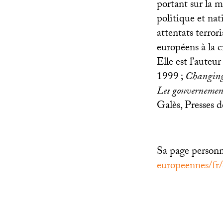
portant sur la m
politique et nati
attentats terror
européens à la c
Elle est l’auteu
1999
;
Changing 
Les gouvernement
Galès, Presses d
Sa page personne
europeennes/fr/