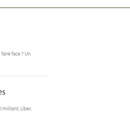
aire face ? Un
es
ti militant
, Liber.