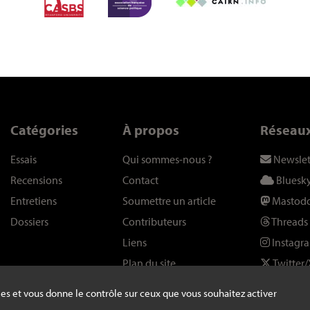
Catégories
À propos
Réseau
Essais
Qui sommes-nous
?
Newslet
Recensions
Contact
Bluesk
Entretiens
Soumettre un article
Mastod
Dossiers
Contributeurs
Threads
Liens
Instagr
Plan du site
Twitter/
kies et vous donne le contrôle sur ceux que vous souhaitez activer