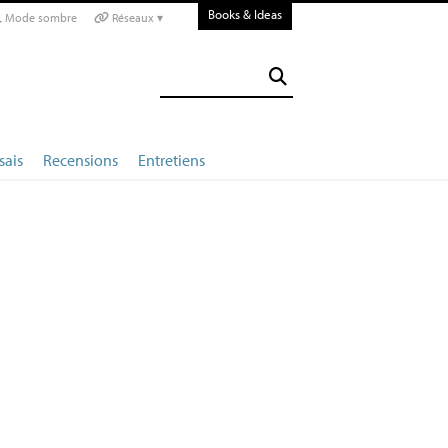
Books & Ideas
Mode sombre
Réseaux ▾
sais
Recensions
Entretiens