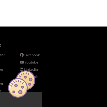
x
ter
Facebook
y
Youtube
on
Linkedin
SeenThis
am
Fil RSS
X