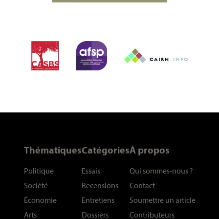
Thématiques
Catégories
À propos
Politique
Essais
Qui sommes-nous
?
Société
Recensions
Contact
Économie
Entretiens
Soumettre un article
Arts
Dossiers
Contributeurs