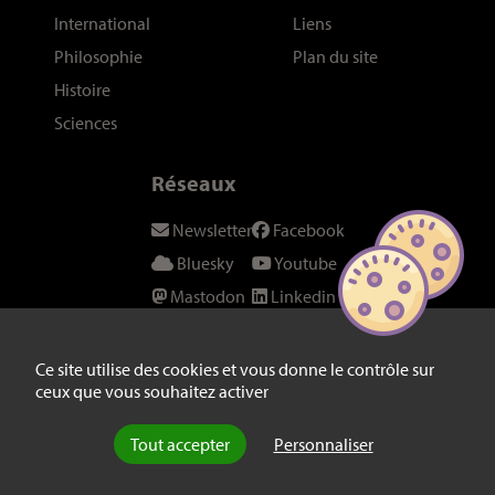
International
Liens
Philosophie
Plan du site
Histoire
Sciences
Réseaux
Newsletter
Facebook
Bluesky
Youtube
Mastodon
Linkedin
Threads
SeenThis
Instagram
Fil RSS
Ce site utilise des cookies et vous donne le contrôle sur
ceux que vous souhaitez activer
Twitter/X
Tout accepter
Personnaliser
© laviedesidees.fr - Toute reproduction interdite sans autorisation
explicite de la rédaction -
Mentions légales
-
webdesign : Abel Poucet