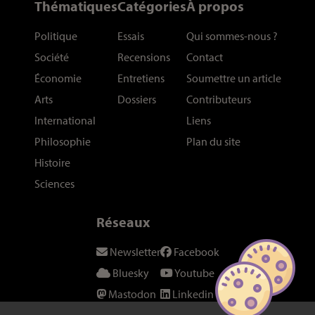
Thématiques
Catégories
À propos
Politique
Essais
Qui sommes-nous
?
Société
Recensions
Contact
Économie
Entretiens
Soumettre un article
Arts
Dossiers
Contributeurs
International
Liens
Philosophie
Plan du site
Histoire
Sciences
Réseaux
Newsletter
Facebook
Bluesky
Youtube
Mastodon
Linkedin
Threads
SeenThis