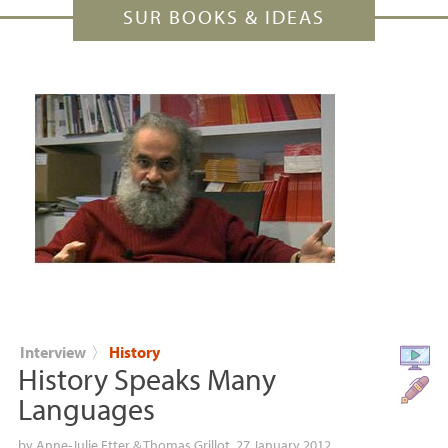
SUR BOOKS & IDEAS
Interview
〉
History
History Speaks Many
Languages
by
Anne-Julie Etter
&
Thomas Grillot
, 27 January 2012