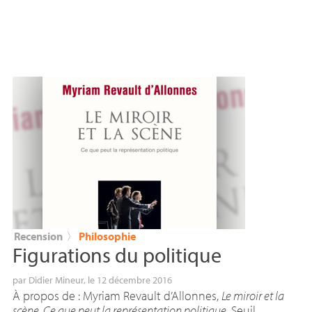
Recension
〉
Philosophie
Figurations du politique
par
Didier Mineur
, le 12 décembre 2016
À propos de : Myriam Revault d’Allonnes,
Le miroir et la
scène. Ce que peut la représentation politique
, Seuil.