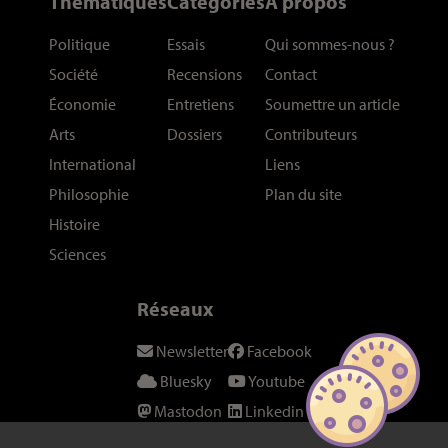
Thématiques
Catégories
À propos
Politique
Essais
Qui sommes-nous
?
Société
Recensions
Contact
Économie
Entretiens
Soumettre un article
Arts
Dossiers
Contributeurs
International
Liens
Philosophie
Plan du site
Histoire
Sciences
Réseaux
Newsletter
Facebook
Bluesky
Youtube
Mastodon
Linkedin
Threads
SeenThis