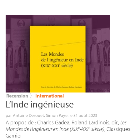
Recension
〉
International
L’Inde ingénieuse
par
Antoine Derouet
,
Simon Paye
, le 31 août 2023
À propos de : Charles Gadea, Roland Lardinois, dir.,
Les
e
e
Mondes de l’ingénieur en Inde (
XIX
-
XXI
siècle)
, Classiques
Garnier