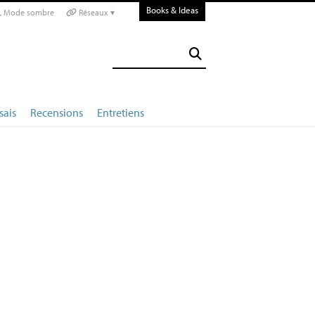
Books & Ideas
Mode sombre
Réseaux ▾
sais
Recensions
Entretiens