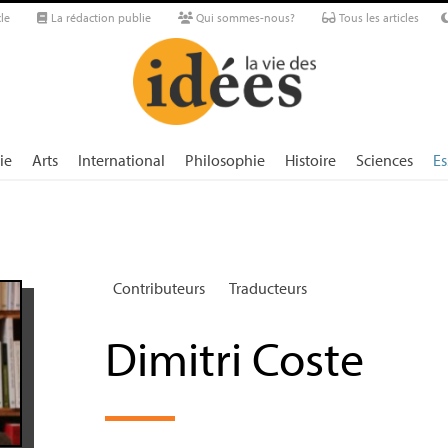
le
La rédaction publie
Qui sommes-nous?
Tous les articles
ie
Arts
International
Philosophie
Histoire
Sciences
Es
Contributeurs
Traducteurs
Dimitri Coste