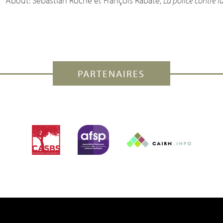
About: Sebastian Roché et François Rabaté,
La police contre l
PARTENAIRES