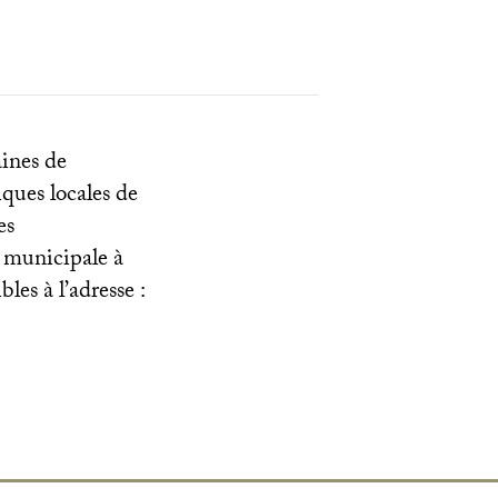
aines de
iques locales de
es
e municipale à
les à l’adresse :