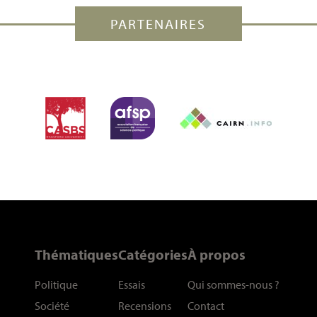
PARTENAIRES
Thématiques
Catégories
À propos
Politique
Essais
Qui sommes-nous
?
Société
Recensions
Contact