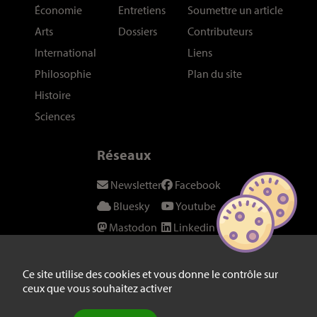
Économie
Entretiens
Soumettre un article
Arts
Dossiers
Contributeurs
International
Liens
Philosophie
Plan du site
Histoire
Sciences
Réseaux
Newsletter
Facebook
Bluesky
Youtube
Mastodon
Linkedin
Threads
SeenThis
Instagram
Fil RSS
Ce site utilise des cookies et vous donne le contrôle sur
ceux que vous souhaitez activer
Twitter/X