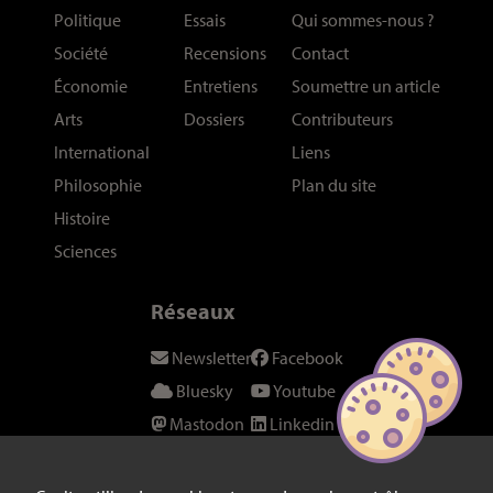
Politique
Essais
Qui sommes-nous
?
Société
Recensions
Contact
Économie
Entretiens
Soumettre un article
Arts
Dossiers
Contributeurs
International
Liens
Philosophie
Plan du site
Histoire
Sciences
Réseaux
Newsletter
Facebook
Bluesky
Youtube
Mastodon
Linkedin
Threads
SeenThis
Instagram
Fil RSS