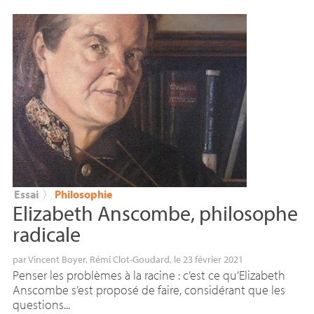
Essai
〉
Philosophie
Elizabeth Anscombe, philosophe
radicale
par
Vincent Boyer
,
Rémi Clot-Goudard
, le 23 février 2021
Penser les problèmes à la racine : c’est ce qu’Elizabeth
Anscombe s’est proposé de faire, considérant que les
questions...