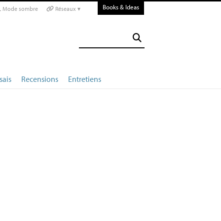
Books & Ideas
Mode sombre
Réseaux ▾
sais
Recensions
Entretiens