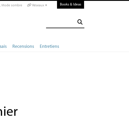
Books & Ideas
Mode sombre
Réseaux ▾
sais
Recensions
Entretiens
ier