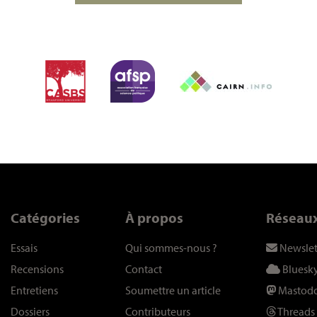
Catégories
À propos
Réseau
Essais
Qui sommes-nous
?
Newslet
Recensions
Contact
Bluesk
Entretiens
Soumettre un article
Mastod
Dossiers
Contributeurs
Threads