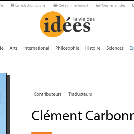
le
La rédaction publie
Qui sommes-nous?
Tous les articles
ie
Arts
International
Philosophie
Histoire
Sciences
Es
Contributeurs
Traducteurs
Clément Carbonn