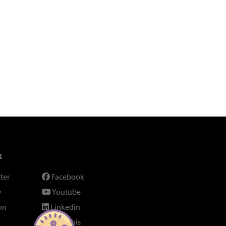
x
ter
Facebook
y
Youtube
on
Linkedin
SeenThis