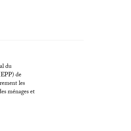
cal du
IEPP
) de
èrement les
des ménages et