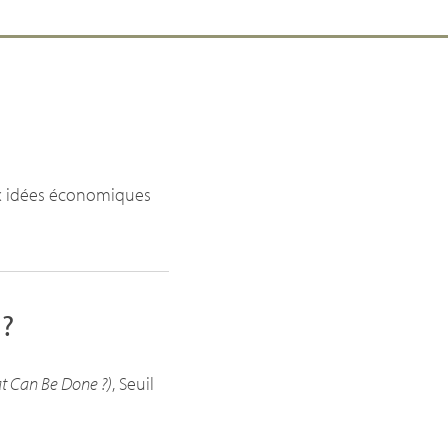
aux idées économiques
?
hat Can Be Done
?)
, Seuil