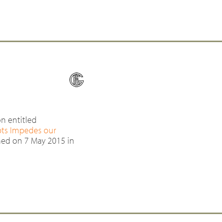
n entitled
pts Impedes our
hed on 7 May 2015 in