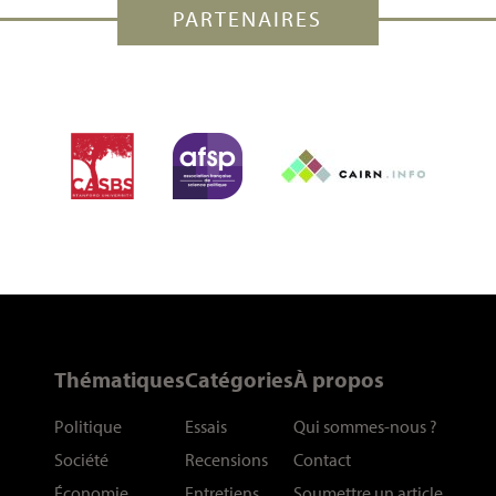
PARTENAIRES
Thématiques
Catégories
À propos
Politique
Essais
Qui sommes-nous
?
Société
Recensions
Contact
Économie
Entretiens
Soumettre un article