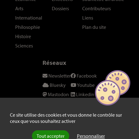
Arts
Dossiers
Contributeurs
International
Liens
Philosophie
Plan du site
Histoire
Sciences
Réseaux
Newsletter
Facebook
Bluesky
Youtube
Mastodon
Linkedin
Threads
SeenThis
Instagram
Fil RSS
Ce site utilise des cookies et vous donne le contrôle sur
ceux que vous souhaitez activer
Twitter/X
Tout accepter
Personnaliser