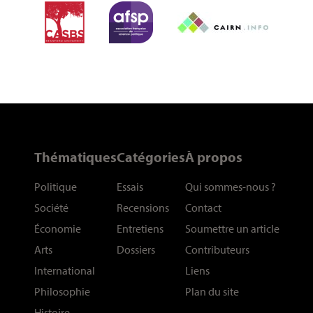
Thématiques
Catégories
À propos
Politique
Essais
Qui sommes-nous
?
Société
Recensions
Contact
Économie
Entretiens
Soumettre un article
Arts
Dossiers
Contributeurs
International
Liens
Philosophie
Plan du site
Histoire