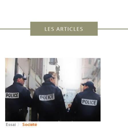
LES ARTICLES
Essai
〉
Société