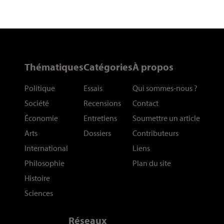
Thématiques
Catégories
À propos
Politique
Essais
Qui sommes-nous
?
Société
Recensions
Contact
Économie
Entretiens
Soumettre un article
Arts
Dossiers
Contributeurs
International
Liens
Philosophie
Plan du site
Histoire
Sciences
Réseaux