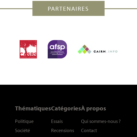
PARTENAIRES
Thématiques
Catégories
À propos
Politique
Essais
Qui sommes-nous
?
Société
Recensions
Contact