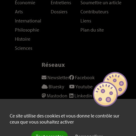
Économie
Entretiens
Soumettre un article
Arts
Dossiers
Contributeurs
International
Liens
Philosophie
Plan du site
Histoire
Sciences
Réseaux
Newsletter
Facebook
Bluesky
Youtube
Mastodon
Linkedin
Threads
SeenThis
Instagram
Fil RSS
Ce site utilise des cookies et vous donne le contrôle sur
ceux que vous souhaitez activer
Twitter/X