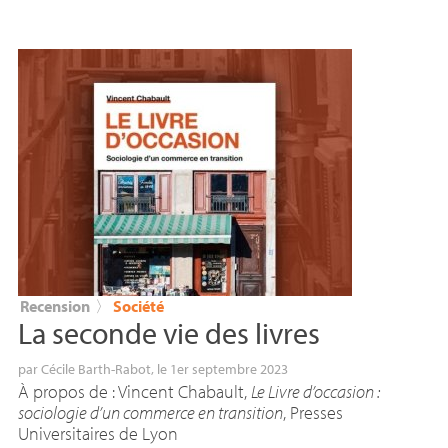
Recension
〉
Société
La seconde vie des livres
par
Cécile Barth-Rabot
, le 1er septembre 2023
À propos de : Vincent Chabault,
Le Livre d’occasion :
sociologie d’un commerce en transition
, Presses
Universitaires de Lyon