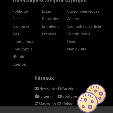
Thématiques
Catégories
À propos
Politique
Essais
Qui sommes-nous
?
Société
Recensions
Contact
Économie
Entretiens
Soumettre un article
Arts
Dossiers
Contributeurs
International
Liens
Philosophie
Plan du site
Histoire
Sciences
Réseaux
Newsletter
Facebook
Bluesky
Youtube
Mastodon
Linkedin
Threads
SeenThis