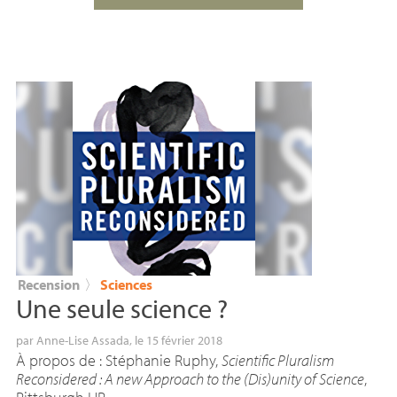
Recension
〉
Sciences
Une seule science
?
par
Anne-Lise Assada
, le 15 février 2018
À propos de : Stéphanie Ruphy,
Scientific Pluralism
Reconsidered : A new Approach to the (Dis)unity of Science
,