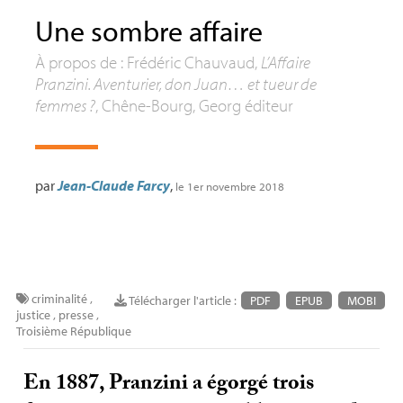
Une sombre affaire
À propos de : Frédéric Chauvaud,
L’Affaire
Pranzini. Aventurier, don Juan… et tueur de
femmes
?
, Chêne-Bourg, Georg éditeur
par
Jean-Claude Farcy
,
le 1er novembre 2018
criminalité
,
Télécharger l'article :
PDF
EPUB
MOBI
justice
,
presse
,
Troisième République
En 1887, Pranzini a égorgé trois