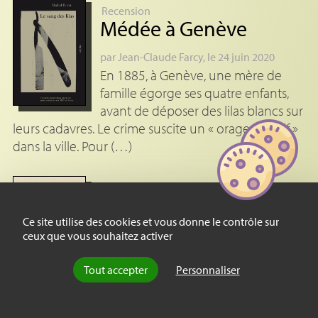
Recension
Médée à Genève
par
Jean-Claude Farcy
, le 24 juin 2020
En 1885, à Genève, une mère de
famille égorge ses quatre enfants,
avant de déposer des lilas blancs sur
leurs cadavres. Le crime suscite un « orage émotif »
dans la ville. Pour (…)
Recension
L’historienne et les
Ce site utilise des cookies et vous donne le contrôle sur
galériens
ceux que vous souhaitez activer
par
Nicolas Vidoni
, le 15 janvier
Tout accepter
Personnaliser
Que disent les signalements de
galériens du XVIIIᵉ siècle sur
l’institution judiciaire et policière ?