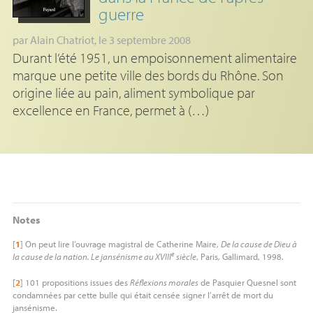
guerre
par
Alain Chatriot
, le 3 septembre 2008
Durant l’été 1951, un empoisonnement alimentaire
marque une petite ville des bords du Rhône. Son
origine liée au pain, aliment symbolique par
excellence en France, permet à (…)
Notes
[
1
]
On peut lire l’ouvrage magistral de Catherine Maire,
De la cause de Dieu à
e
la cause de la nation. Le jansénisme au
XVIII
siècle
, Paris, Gallimard, 1998.
[
2
]
101 propositions issues des
Réflexions morales
de Pasquier Quesnel sont
condamnées par cette bulle qui était censée signer l’arrêt de mort du
jansénisme.