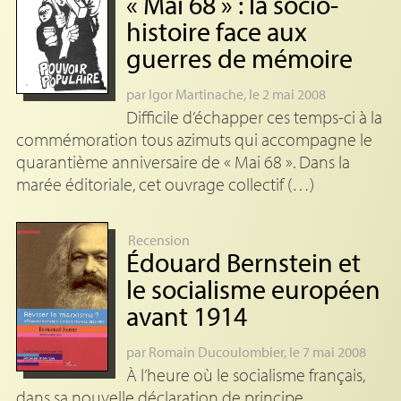
«
Mai 68
» : la socio-
histoire face aux
guerres de mémoire
par
Igor Martinache
, le 2 mai 2008
Difficile d’échapper ces temps-ci à la
commémoration tous azimuts qui accompagne le
quarantième anniversaire de « Mai 68 ». Dans la
marée éditoriale, cet ouvrage collectif (…)
Recension
Édouard Bernstein et
le socialisme européen
avant 1914
par
Romain Ducoulombier
, le 7 mai 2008
À l’heure où le socialisme français,
dans sa nouvelle déclaration de principe,