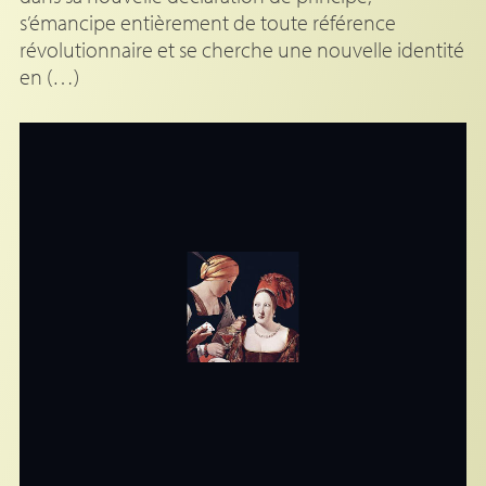
s’émancipe entièrement de toute référence
révolutionnaire et se cherche une nouvelle identité
en (…)