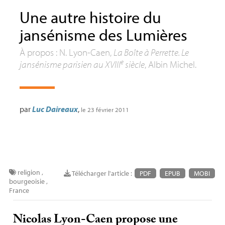
Une autre histoire du
jansénisme des Lumières
À propos : N. Lyon-Caen,
La Boîte à Perrette. Le
e
jansénisme parisien au
XVIII
siècle
, Albin Michel.
par
Luc Daireaux
,
le 23 février 2011
religion
,
Télécharger l'article :
PDF
EPUB
MOBI
bourgeoisie
,
France
Nicolas Lyon-Caen propose une