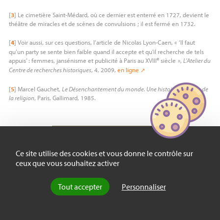
[
3
]
Le cimetière Saint-Médard, où ce dernier est enterré en 1727, devient le
théâtre de miracles et de scènes de convulsions
; il est fermé en 1732.
[
4
]
Voir aussi, sur ces questions, l’article de Nicolas Lyon-Caen, «
‘Il faut
qu’un party se sente bien faible quand il accepte et qu’il recherche de tels
e
appuis’ : femmes, jansénisme et publicité à Paris au
XVIII
siècle
»,
L’Atelier du
Centre de recherches historiques
, 4, 2009,
en ligne
[
5
]
Marcel Gauchet,
Le Désenchantement du monde. Une histoire politique de
la religion
, Paris, Gallimard, 1985.
PARTENAIRES
Ce site utilise des cookies et vous donne le contrôle sur
ceux que vous souhaitez activer
Tout accepter
Personnaliser