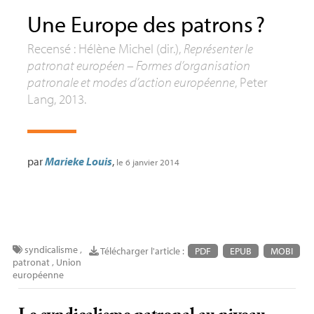
Une Europe des patrons
?
Recensé : Hélène Michel (dir.),
Représenter le
patronat européen – Formes d’organisation
patronale et modes d’action européenne
, Peter
Lang, 2013.
par
Marieke Louis
,
le 6 janvier 2014
syndicalisme
,
Télécharger l'article :
PDF
EPUB
MOBI
patronat
,
Union
européenne