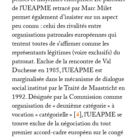
petites et moyennes entreprises. Le parcours
de l’
UEAPME
retracé par Marc Milet
permet également d’insister sur un aspect
peu connu : celui des rivalités entre
organisations patronales européennes qui
tentent toutes de s’affirmer comme les
représentants légitimes (voire exclusifs) du
patronat. Exclue de la rencontre de Val
Duchesse en 1985, l’
UEAPME
est
marginalisée dans le mécanisme de dialogue
social institué par le Traité de Maastricht en
1992. Désignée par la Commission comme
organisation de «
deuxième catégorie
» à
vocation «
catégorielle
»
[
4
]
, l’
UEAPME
se
trouve exclue de la négociation du tout
premier accord-cadre européen sur le congé