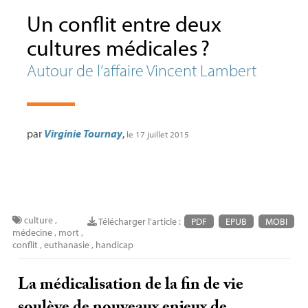
Un conflit entre deux
cultures médicales
?
Autour de l’affaire Vincent Lambert
par
Virginie Tournay
,
le 17 juillet 2015
culture
,
Télécharger l'article :
PDF
EPUB
MOBI
médecine
,
mort
,
conflit
,
euthanasie
,
handicap
La médicalisation de la fin de vie