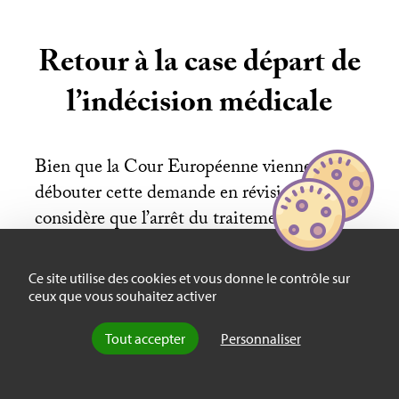
Retour à la case départ de
l’indécision médicale
Bien que la Cour Européenne vienne de
débouter cette demande en révision et
considère que l’arrêt du traitement du
patient ne constitue pas une violation de la
Convention des droits de l’homme, le
Ce site utilise des cookies et vous donne le contrôle sur
traitement de cette affaire retourne à la case
ceux que vous souhaitez activer
départ. En effet, l’équipe médicale du
CHU
Tout accepter
Personnaliser
de Reims, pourtant favorable à la mise en
place de l’arrêt des soins, a annoncé le