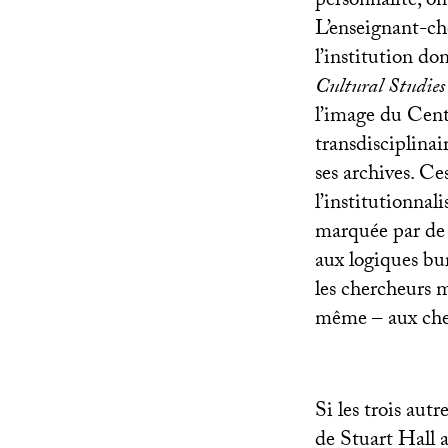
personnalité, on
L’enseignant-ch
l’institution do
Cultural Studie
l’image du Centr
transdisciplinair
ses archives. Ces
l’institutionnal
marquée par de 
aux logiques bu
les chercheurs m
même – aux cher
Si les trois aut
de Stuart Hall a