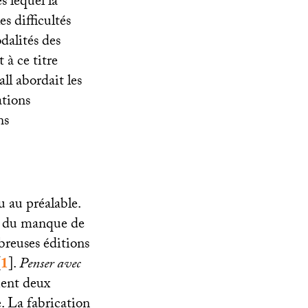
s lequel la
s difficultés
dalités des
 à ce titre
ll abordait les
ations
ns
lu au préalable.
it du manque de
breuses éditions
[
1
]
.
Penser avec
ient deux
e. La fabrication