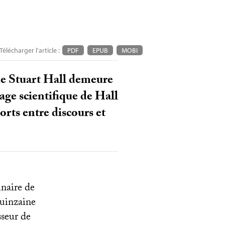
Télécharger l'article :
PDF
EPUB
MOBI
que Stuart Hall demeure
tage scientifique de Hall
orts entre discours et
inaire de
quinzaine
sseur de