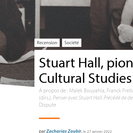
Recension
Société
Stuart Hall, pio
Cultural Studies
À propos de : Malek Bouyahia, Franck Fre
(dirs.),
Penser avec Stuart Hall. Précédé de de
Dispute
par
Zacharias Zoubir
,
le 27 janvier 2022