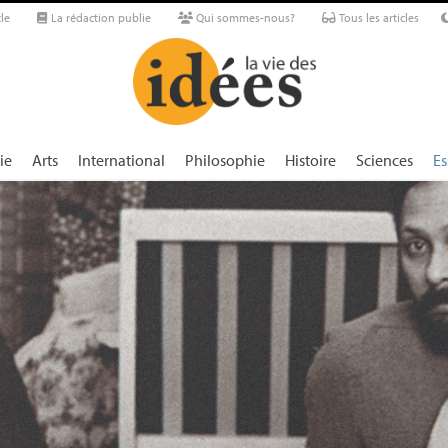
le
La rédaction publie
Qui sommes-nous?
Tous les articles
ie
Arts
International
Philosophie
Histoire
Sciences
Es