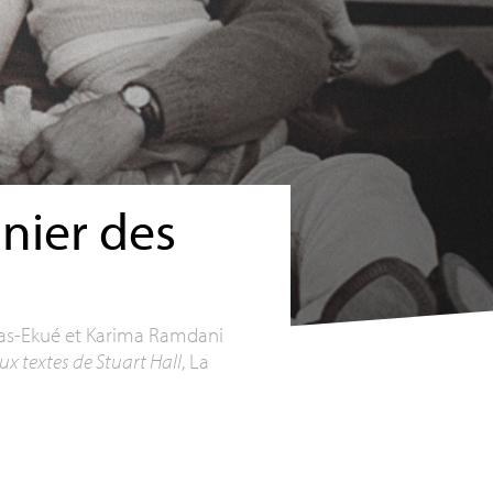
nnier des
itas-Ekué et Karima Ramdani
ux textes de Stuart Hall
, La