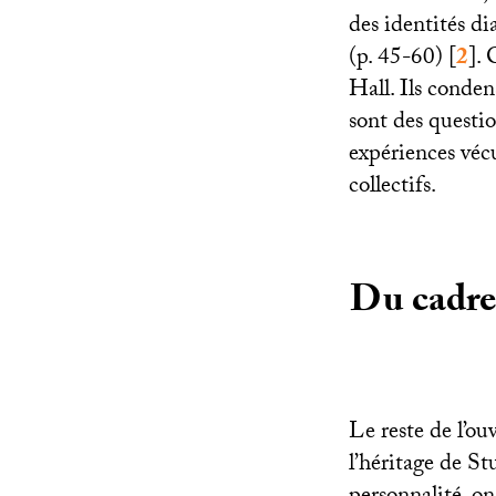
des identités di
(p. 45-60)
[
2
]
. 
Hall. Ils condens
sont des questi
expériences véc
collectifs.
Du cadre 
Le reste de l’ou
l’héritage de St