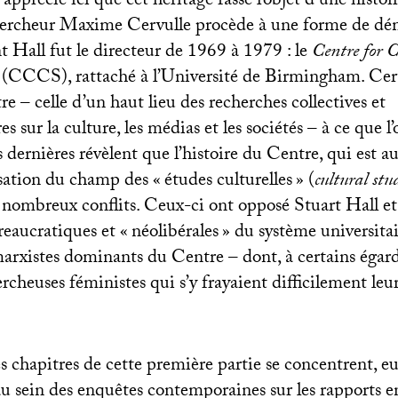
 apprécie ici que cet héritage fasse l’objet d’une histoir
ercheur Maxime Cervulle procède à une forme de dém
nt Hall fut le directeur de 1969 à 1979 : le
Centre for 
s
(
CCCS
), rattaché à l’Université de Birmingham. Cer
e – celle d’un haut lieu des recherches collectives et
es sur la culture, les médias et les sociétés – à ce que l
 dernières révèlent que l’histoire du Centre, qui est aus
isation du champ des «
études culturelles
» (
cultural stu
nombreux conflits. Ceux-ci ont opposé Stuart Hall et 
reaucratiques et «
néolibérales
» du système universitai
arxistes dominants du Centre – dont, à certains égards
cheuses féministes qui s’y frayaient difficilement leu
res chapitres de cette première partie se concentrent, eu
u sein des enquêtes contemporaines sur les rapports en