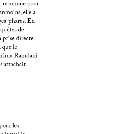
nt reconnue pour
anmoins, elle a
ges-phares. En
enquêtes de
n prise directe
 que le
 Karima Ramdani
s’attachait
pour les