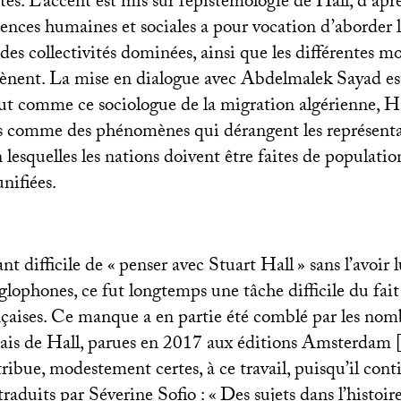
es. L’accent est mis sur l’épistémologie de Hall, d’aprè
ences humaines et sociales a pour vocation d’aborder le
des collectivités dominées, ainsi que les différentes mo
mènent. La mise en dialogue avec Abdelmalek Sayad est
out comme ce sociologue de la migration algérienne, Ha
es comme des phénomènes qui dérangent les représent
 lesquelles les nations doivent être faites de populatio
nifiées.
nt difficile de «
penser avec Stuart Hall
» sans l’avoir 
glophones, ce fut longtemps une tâche difficile du fa
nçaises. Ce manque a en partie été comblé par les nom
ssais de Hall, parues en 2017 aux éditions Amsterdam
ribue, modestement certes, à ce travail, puisqu’il cont
 traduits par Séverine Sofio : «
Des sujets dans l’histoir