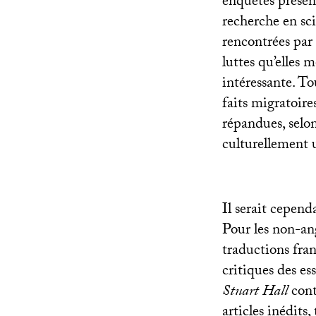
enquêtes présent
recherche en sci
rencontrées par 
luttes qu’elles 
intéressante. T
faits migratoir
répandues, selon
culturellement u
Il serait cependa
Pour les non-an
traductions fra
critiques des e
Stuart Hall
cont
articles inédits,