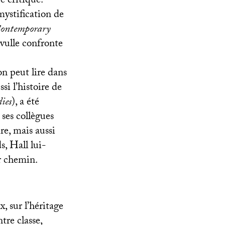
e critique.
ystification de
Contemporary
vulle confronte
’on peut lire dans
si l’histoire de
dies
), a été
ses collègues
re, mais aussi
, Hall lui-
r chemin.
x, sur l’héritage
tre classe,