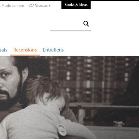
Books & Ideas
Mode sombre
Réseaux ▾
sais
Recensions
Entretiens