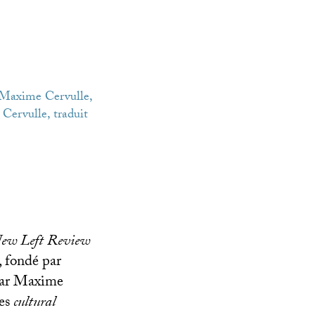
r Maxime Cervulle,
Cervulle, traduit
ew Left Review
 fondé par
 par Maxime
des
cultural