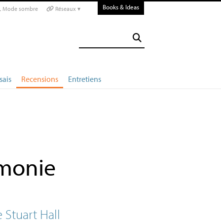
Books & Ideas
Mode sombre
Réseaux ▾
sais
Recensions
Entretiens
émonie
 Stuart Hall