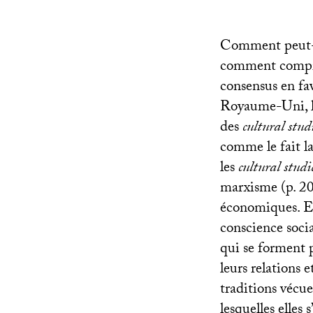
Comment peut-o
comment compren
consensus en fav
Royaume-Uni, le
des
cultural stud
comme le fait la
les
cultural studi
marxisme (p. 20)
économiques. El
conscience social
qui se forment p
leurs relations 
traditions vécues
lesquelles elles 