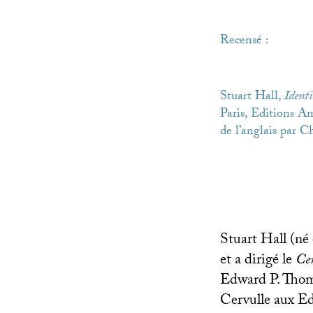
Recensé :
Stuart Hall,
Identi
Paris, Editions A
de l’anglais par C
Stuart Hall (né
et a dirigé le
Cen
Edward P. Thoms
Cervulle aux Ed