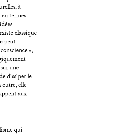
relles, à
e en termes
idées
arxiste classique
ne peut
 conscience
»,
logiquement
 sur une
de dissiper le
 outre, elle
happent aux
lisme qui