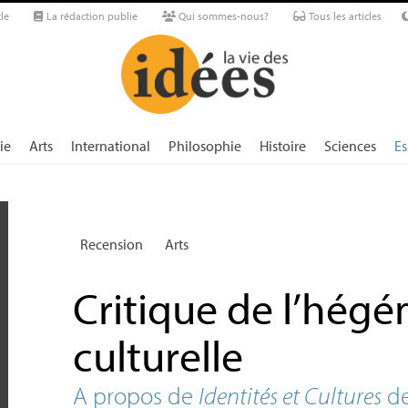
le
La rédaction publie
Qui sommes-nous?
Tous les articles
ie
Arts
International
Philosophie
Histoire
Sciences
Es
Recension
Arts
Critique de l’hég
culturelle
A propos de
Identités et Cultures
de