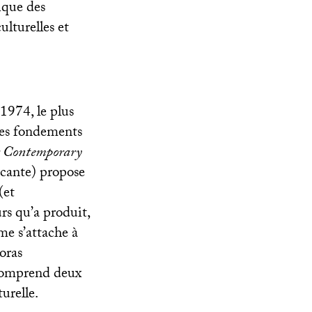
ique des
lturelles et
1974, le plus
 des fondements
r Contemporary
incante) propose
(et
rs qu’a produit,
ème s’attache à
oras
 comprend deux
turelle.