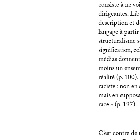
consiste à ne vo
dirigeantes. Lib
description et d
langage à partir
structuralisme s
signification, c
médias donnent d
moins un ensemb
réalité (p. 100)
raciste : non en
mais en supposan
race
» (p. 197).
C’est contre de 