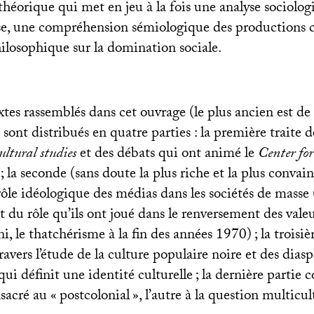
 théorique qui met en jeu à la fois une analyse sociolog
se, une compréhension sémiologique des productions cu
hilosophique sur la domination sociale.
tes rassemblés dans cet ouvrage (le plus ancien est de 
sont distribués en quatre parties : la première traite
ultural studies
et des débats qui ont animé le
Center fo
; la seconde (sans doute la plus riche et la plus conva
ôle idéologique des médias dans les sociétés de masse 
 du rôle qu’ils ont joué dans le renversement des valeu
 le thatchérisme à la fin des années 1970)
; la troisi
avers l’étude de la culture populaire noire et des diasp
qui définit une identité culturelle
; la dernière partie
nsacré au «
postcolonial
», l’autre à la question multicul