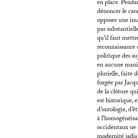
en place. Pendan
dénoncer le cara
opposer une ima
pas substantiell
qu’il faut mettr
reconnaissance 
politique des su
en aucune manièr
plurielle, faite
forgée par Jacqu
de la clôture qui
est historique, e
d’ontologie, d’ê
à l’homogénéisat
occidentaux ne s
modernité jadis