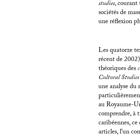
studies
, courant
sociétés de mas
une réflexion p
Les quatorze tex
récent de 2002) 
théoriques des
c
Cultural Studies
une analyse du r
particulièrement
au Royaume-Uni,
comprendre, à tr
caribéennes, ce 
articles, l’un co