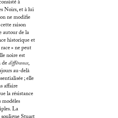
consisté à
s Noirs, et à lui
ion ne modifie
cette raison
e autour de la
nce historique et
race
» ne peut
le noire est
on de
différance
,
ujours au-delà
ssentialisée
; elle
as affaire
que la résistance
es modèles
iples. La
, souligne Stuart