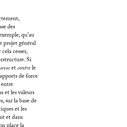
ctement,
sse des
exemple, qu’au
e projet général
cela cesser,
rstructure. Si
r
avec
et
contre
le
rapports de force
 entre
ns et les valeurs
, sur la base de
tiques et les
nt et dans
on place la