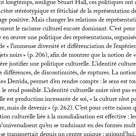
t longtemps, souligne Stuart Hall, ces politiques ont 
ctère stéréotypique et fétichisé de la représentation de
ge positive. Mais changer les relations de représentat
ement le racisme culturel encore dominant. C’est pour 
e en œuvre une politique des représentations, organisé
de «
l’immense diversité et différenciation de l’expérie
jets noirs
» (p. 206), afin de montrer que la notion de «
e justifier une politique culturelle. L’identité culturel
 de différences, de discontinuités, de ruptures. La noti
es Derrida, permet d’en rendre compte : le sens est to
 le rend possible. L’identité culturelle noire n’est pas e
lle est production incessante de soi, «
la culture n’est p
tre, mais de devenir
» (p. 262). C’est pour cette raison 
ion culturelle liée à la mondialisation est effective : l
’universalisent qu’en se traduisant en des formes mult
 se transmettait depuis un centre unique
; aujourd’hui