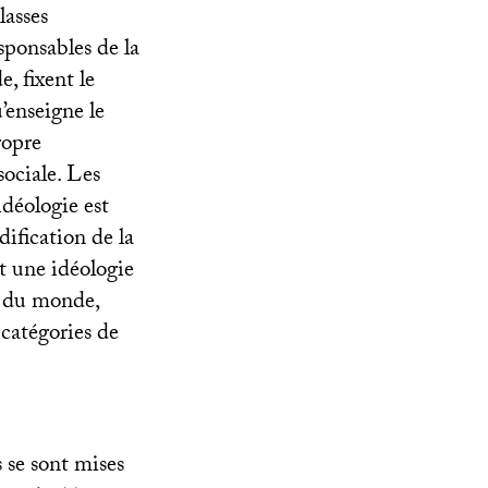
lasses
sponsables de la
, fixent le
u’enseigne le
ropre
sociale. Les
idéologie est
ification de la
nt une idéologie
e du monde,
 catégories de
s se sont mises