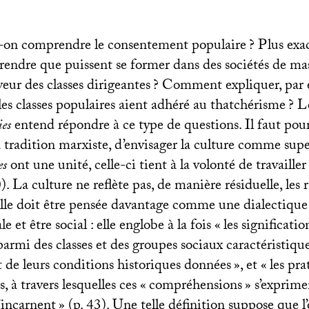
n comprendre le consentement populaire
? Plus exa
dre que puissent se former dans des sociétés de ma
eur des classes dirigeantes
? Comment expliquer, par 
s classes populaires aient adhéré au thatchérisme
? L
ies
entend répondre à ce type de questions. Il faut pour 
 tradition marxiste, d’envisager la culture comme supe
es
ont une unité, celle-ci tient à la volonté de travaille
. La culture ne reflète pas, de manière résiduelle, les 
le doit être pensée davantage comme une dialectique
e et être social : elle englobe à la fois «
les significatio
armi des classes et des groupes sociaux caractéristiques
et de leurs conditions historiques données
», et «
les pra
, à travers lesquelles ces «
compréhensions
» s’exprime
s’incarnent
» (p. 43). Une telle définition suppose que l’