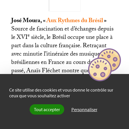
José Moura, «
Aux Rythmes du Brésil
»
Source de fascination et d’échanges depuis
e
le
XVI
siècle, le Brésil occupe une place à
part dans la culture française. Retraçant
avec minutie l’itinéraire des musiques
brésiliennes en France au cours du siècle
passé, Anaïs Fléchet montre que les
relations franco-brésiliennes n’ont jamais été
aussi fortes que dans le domaine musical.
Ce site utilise des cookies et vous donne le contrôle sur
Lire l’article ➞
ceux que vous souhaitez activer
Tout accepter
Personnaliser