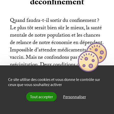
déconfinement
Quand faudra-t-il sortir du confinement
?
Le plus tôt serait bien sûr le mieux, la santé
mentale de notre population et les chances
de relance de notre économie en dépendent.
Impossible d’attendre médicaments et
vaccin. Mais ne confondons pas vitesse et
précipitation. Deux conditions doivent
absolument être réunies, elles sont affaire de
bon sens, plus même que de science :
Ce site utilise des cookies et vous donne le contrôle sur
ceux que vous souhaitez activer
Tout accepter
Personnaliser
Sommes-nous clairement sortis du pic
épidémique
? Non
!
Même si l’on observe