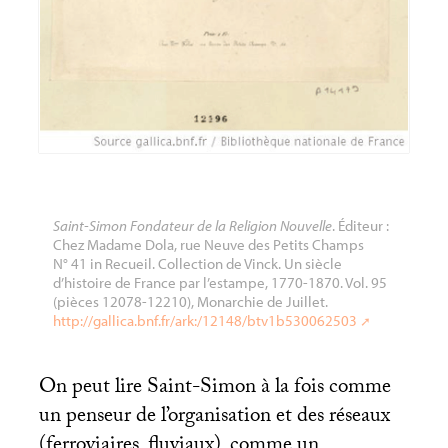
Saint-Simon Fondateur de la Religion Nouvelle
. Éditeur :
Chez Madame Dola, rue Neuve des Petits Champs
N° 41 in Recueil. Collection de Vinck. Un siècle
d’histoire de France par l’estampe, 1770-1870. Vol. 95
(pièces 12078-12210), Monarchie de Juillet.
http://gallica.bnf.fr/ark:/12148/btv1b530062503
On peut lire Saint-Simon à la fois comme
un penseur de l’organisation et des réseaux
(ferroviaires, fluviaux), comme un