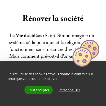
Rénover la société
La Vie des idées :
Saint-Simon imagine un
système où la politique et la religion
fonctionnent sans instances directrices.
Mais comment prévoit-il d’organiser une
telle société
?
Ce site utilise des cookies et vous donne le contrôle sur
ceux que vous souhaitez activer
Les éditeurs :
Saint-Simon n’est pas
Tout accepter
Personnaliser
démocrate à proprement parler. Le
gouvernement des hommes, le suffrage